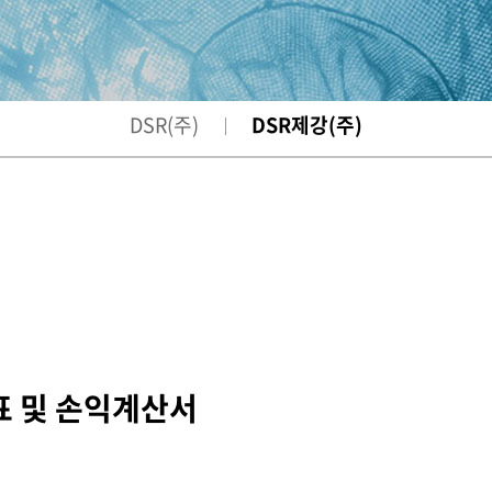
DSR(주)
DSR제강(주)
태표 및 손익계산서