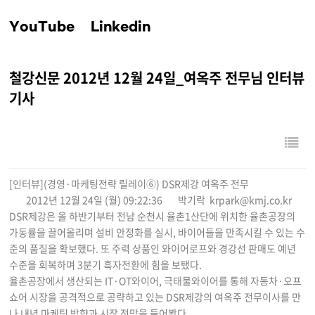
YouTube
Linkedin
철강신문 2012년 12월 24일_여옥주 전무님 인터뷰
기사
[인터뷰](경영·마케팅전략 릴레이⑥) DSR제강 여옥주 전무
2012년 12월 24일 (월) 09:22:36
박기락 krpark@kmj.co.kr
DSR제강은 올 하반기부터 전남 순천시 율촌1산단에 위치한 율촌공장의
가동률을 끌어올리며 설비 안정화를 실시, 바이어들을 만족시킬 수 있는 수
준의 품질을 확보했다. 또 주력 상품인 와이어로프와 경강선 판매도 예년
수준을 회복하며 3분기 흑자전환에 힘을 보탰다.
율촌공장에서 생산되는 IT·OT와이어, 극태물와이어를 통해 자동차·오프
쇼어 시장을 공격적으로 공략하고 있는 DSR제강의 여옥주 전무이사를 만
나 내년 마케팅 방향과 시장 전망을 들어봤다.