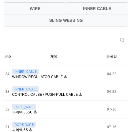
WIRE
INNER CABLE
SLING WEBBING
번호
제목
등록일
INNER_CABLE
34
04-22
WINDOW REGULATOR CABLE
INNER_CABLE
33
04-22
CONTROL CALBE / PUSH-PULL CABLE
ROPE_WIRE
32
07-16
파워텍 35SC
ROPE_WIRE
31
07-16
파워텍 6S