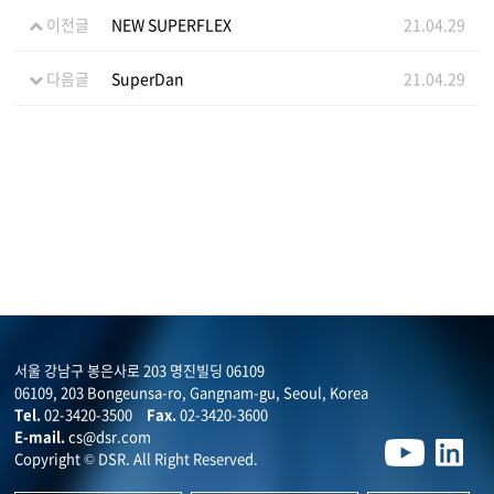
이전글
NEW SUPERFLEX
21.04.29
다음글
SuperDan
21.04.29
서울 강남구 봉은사로 203 명진빌딩 06109
06109, 203 Bongeunsa-ro, Gangnam-gu, Seoul, Korea
Tel.
02-3420-3500
Fax.
02-3420-3600
E-mail.
cs@dsr.com
Copyright © DSR. All Right Reserved.