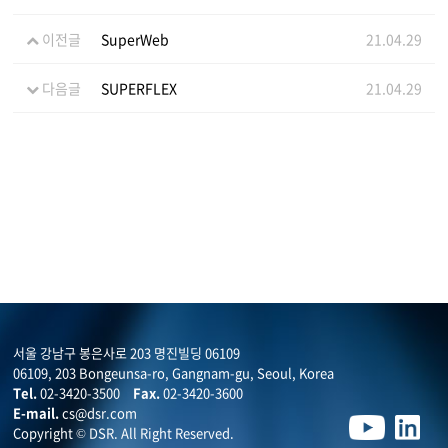
이전글
SuperWeb
21.04.29
다음글
SUPERFLEX
21.04.29
서울 강남구 봉은사로 203 명진빌딩 06109
06109, 203 Bongeunsa-ro, Gangnam-gu, Seoul, Korea
Tel.
02-3420-3500
Fax.
02-3420-3600
E-mail.
cs@dsr.com
Copyright © DSR. All Right Reserved.