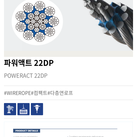
파워액트 22DP
POWERACT 22DP
#WIREROPE#컴팩트#다층연로프