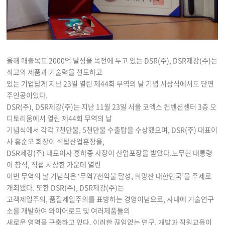
올해 매출목표 2000억 달성을 목전에 두고 있는 DSR(주), DSR제강(주)는
최고의 제품과 기술력을 선도하고
있는 기업답게 지난 23일 열린 제44회 무역의 날 기념 시상식에서도 단연
주인공이었다.
DSR(주), DSR제강(주)는 지난 11월 23일 서울 코엑스 컨벤션센터 3층 오
디토리움에서 열린 제44회 무역의 날
기념식에서 각각 7천만불, 5천만불 수출탑을 수상했으며, DSR(주) 대표이
사 홍순모 회장이 석탑산업훈장을,
DSR제강(주) 대표이사 홍하종 사장이 산업포장을 받았다.노무현 대통령
이 참석, 직접 시상한 가운데 열린
이번 무역의 날 기념식은 ‘무역7천억불 달성, 희망찬 대한민국’을 주제로
개최됐다. 또한 DSR(주), DSR제강(주)는
고객제일주의, 품질제일주의를 표방하는 경영이념으로, 사내에 기술연구
소를 개발하여 와이어로프 및 여러제품들의
새로운 영역을 구축하고 있다. 이러한 끊임없는 연구, 개발과 직원교육이