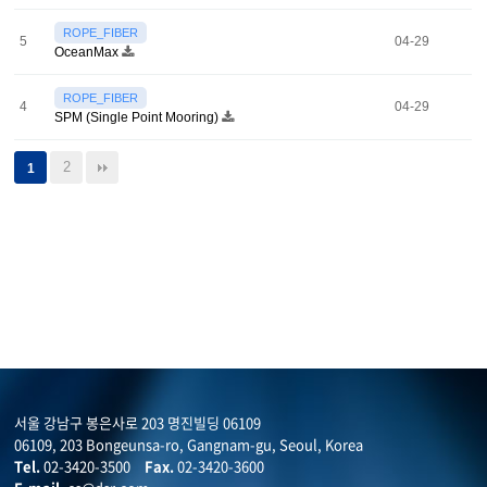
ROPE_FIBER
5
04-29
OceanMax
ROPE_FIBER
4
04-29
SPM (Single Point Mooring)
2
1
서울 강남구 봉은사로 203 명진빌딩 06109
06109, 203 Bongeunsa-ro, Gangnam-gu, Seoul, Korea
Tel.
02-3420-3500
Fax.
02-3420-3600