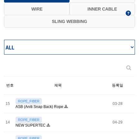
WIRE
INNER CABLE
SLING WEBBING
번호
제목
등록일
ROPE_FIBER
15
03-28
ASB (Aniti Snap Back) Rope
ROPE_FIBER
14
04-29
NEW SUPERTEC
ROPE_FIBER