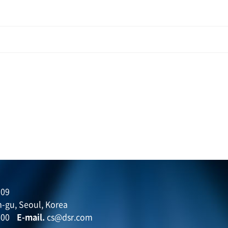
09
-gu, Seoul, Korea
600
E-mail.
cs@dsr.com