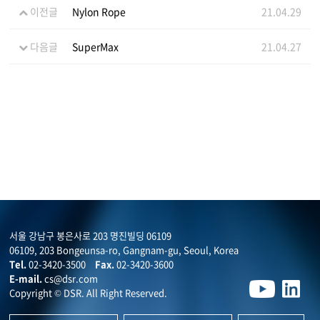
이전글
Nylon Rope
21.04.29
다음글
SuperMax
21.04.27
서울 강남구 봉은사로 203 명진빌딩 06109
06109, 203 Bongeunsa-ro, Gangnam-gu, Seoul, Korea
Tel.
02-3420-3500
Fax.
02-3420-3600
E-mail.
cs@dsr.com
Copyright © DSR. All Right Reserved.