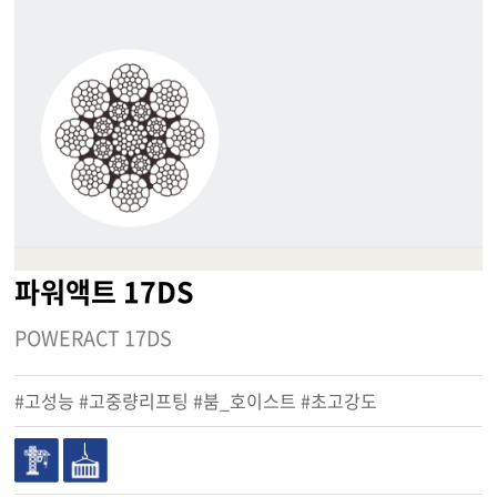
파워액트 17DS
POWERACT 17DS
#고성능 #고중량리프팅 #붐_호이스트 #초고강도