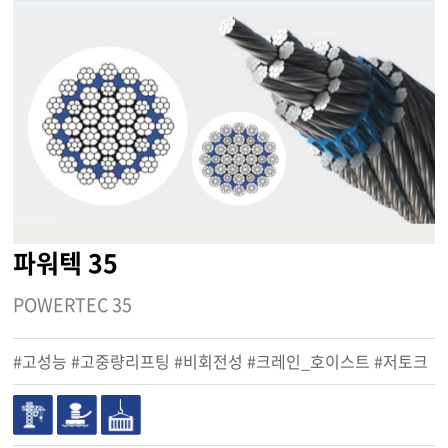
파워텍 35
POWERTEC 35
#고성능 #고중량리프팅 #비회전성 #크레인_호이스트 #저토크