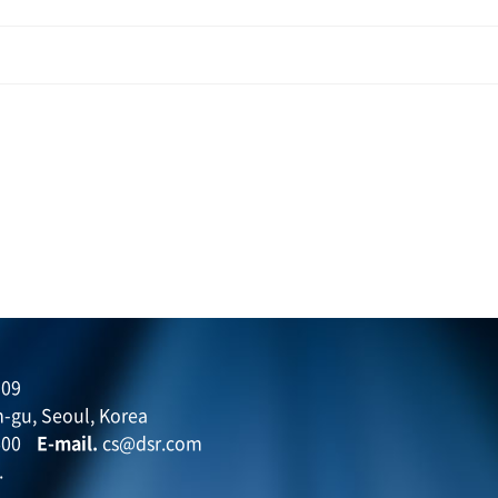
09
-gu, Seoul, Korea
600
E-mail.
cs@dsr.com
.