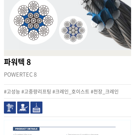
파워텍 8
POWERTEC 8
#고성능 #고중량리프팅 #크레인_호이스트 #천장_크레인