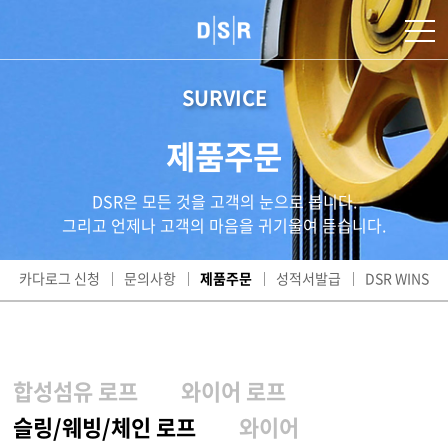
SURVICE
제품주문
DSR은 모든 것을 고객의 눈으로 봅니다.
그리고 언제나 고객의 마음을 귀기울여 듣습니다.
카다로그 신청
문의사항
제품주문
성적서발급
DSR WINS
합성섬유 로프
와이어 로프
슬링/웨빙/체인 로프
와이어