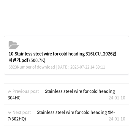
10.Stainless steel wire for cold heading 316LCU_2026년
하반기.pdf
(500.7K)
6823Number of download | DATE : 2026-07-22 14:39:11
Previous post
Stainless steel wire for cold heading
304HC
24.01.10
Next post
Stainless steel wire for cold heading XM-
7(302HQ)
24.01.10