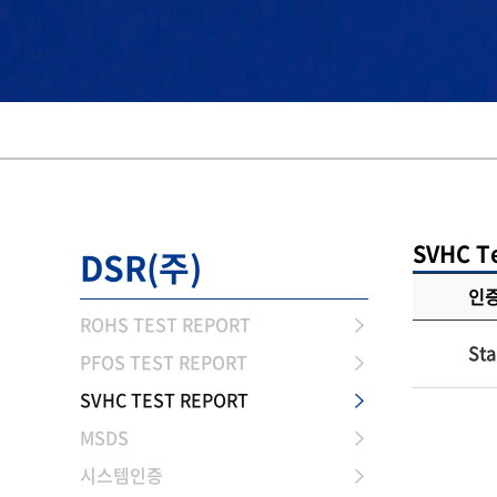
SVHC T
DSR(주)
인
ROHS TEST REPORT
Sta
PFOS TEST REPORT
SVHC TEST REPORT
MSDS
시스템인증