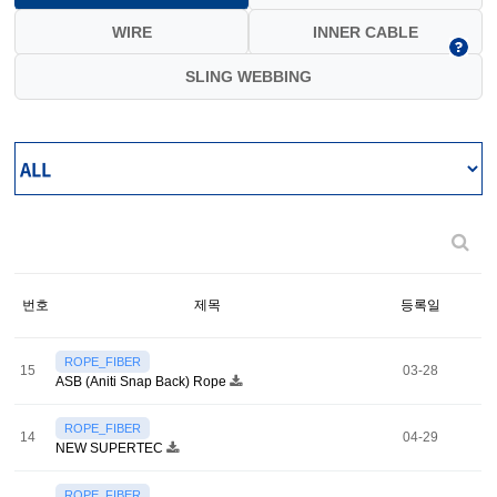
WIRE
INNER CABLE
SLING WEBBING
번호
제목
등록일
ROPE_FIBER
15
03-28
ASB (Aniti Snap Back) Rope
ROPE_FIBER
14
04-29
NEW SUPERTEC
ROPE_FIBER