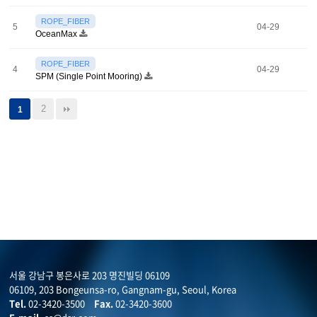
ROPE_FIBER
5
04-29
OceanMax
ROPE_FIBER
4
04-29
SPM (Single Point Mooring)
2
1
서울 강남구 봉은사로 203 명진빌딩 06109
06109, 203 Bongeunsa-ro, Gangnam-gu, Seoul, Korea
Tel.
02-3420-3500
Fax.
02-3420-3600