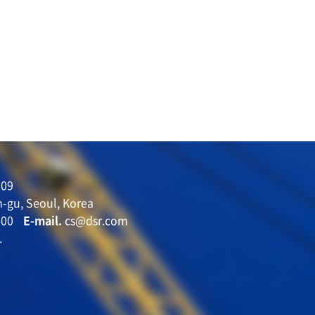
09
-gu, Seoul, Korea
600
E-mail.
cs@dsr.com
.