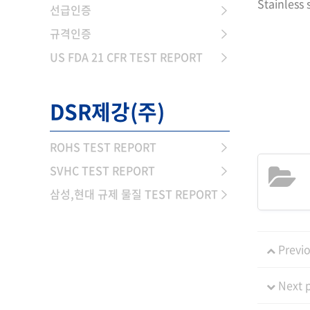
Stainless 
선급인증
규격인증
US FDA 21 CFR TEST REPORT
DSR제강(주)
ROHS TEST REPORT
SVHC TEST REPORT
삼성,현대 규제 물질 TEST REPORT
Previo
Next 