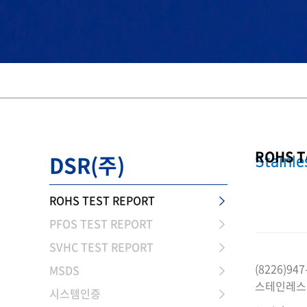
ROHS T
DSR(주)
Stainle
ROHS TEST REPORT
PFOS TEST REPORT
SVHC TEST REPORT
(8226)947
MSDS
스테인레스
시스템인증