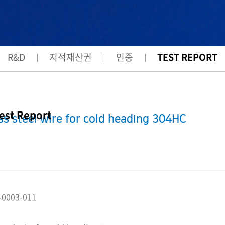
R&D
지적재산권
인증
TEST REPORT
est Report
ss steel wire for cold heading 304HC
-0003-011