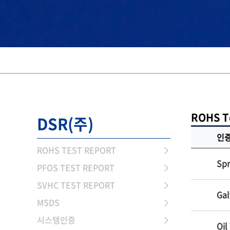
ROHS T
DSR(주)
인
ROHS TEST REPORT
Spr
PFOS TEST REPORT
SVHC TEST REPORT
Gal
MSDS
시스템인증
Oil