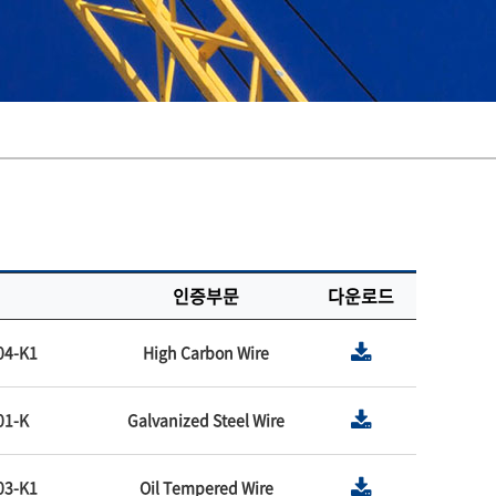
인증부문
다운로드
04-K1
High Carbon Wire
01-K
Galvanized Steel Wire
03-K1
Oil Tempered Wire