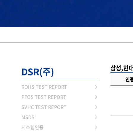
삼성,현대 
DSR(주)
인
ROHS TEST REPORT
PFOS TEST REPORT
SVHC TEST REPORT
MSDS
시스템인증