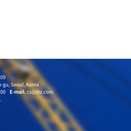
09
-gu, Seoul, Korea
600
E-mail.
cs@dsr.com
.