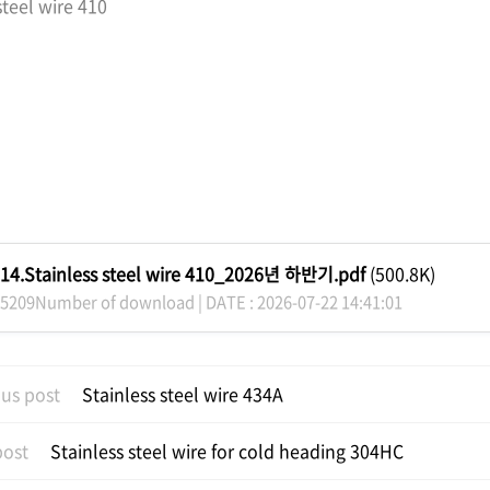
steel wire 410
14.Stainless steel wire 410_2026년 하반기.pdf
(500.8K)
5209Number of download | DATE : 2026-07-22 14:41:01
us post
Stainless steel wire 434A
post
Stainless steel wire for cold heading 304HC