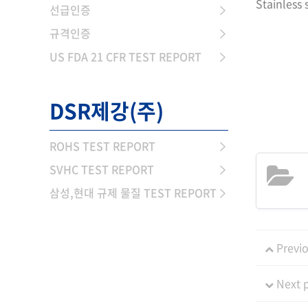
Stainless 
선급인증
규격인증
US FDA 21 CFR TEST REPORT
DSR제강(주)
ROHS TEST REPORT
SVHC TEST REPORT
삼성,현대 규제 물질 TEST REPORT
Previo
Next 