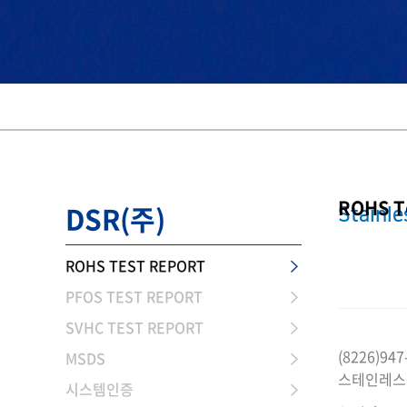
ROHS T
DSR(주)
Stainle
ROHS TEST REPORT
PFOS TEST REPORT
SVHC TEST REPORT
(8226)947
MSDS
스테인레스
시스템인증