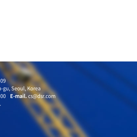
09
-gu, Seoul, Korea
600
E-mail.
cs@dsr.com
.