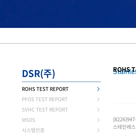
ROHS T
DSR(주)
Stainle
ROHS TEST REPORT
PFOS TEST REPORT
SVHC TEST REPORT
(8226)947
MSDS
스테인레스
시스템인증