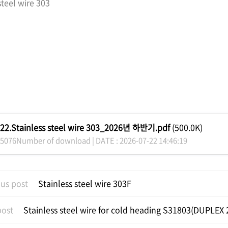
steel wire 303
22.Stainless steel wire 303_2026년 하반기.pdf
(500.0K)
5076Number of download | DATE : 2026-07-22 14:46:19
us post
Stainless steel wire 303F
post
Stainless steel wire for cold heading S31803(DUPLEX 