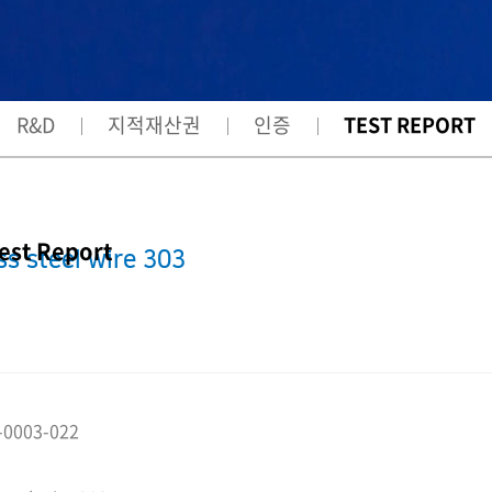
R&D
지적재산권
인증
TEST REPORT
est Report
ss steel wire 303
-0003-022