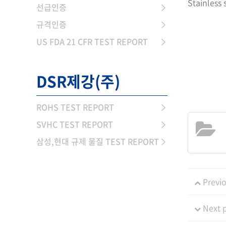
Stainless 
선급인증
규격인증
US FDA 21 CFR TEST REPORT
DSR제강(주)
ROHS TEST REPORT
SVHC TEST REPORT
삼성,현대 규제 물질 TEST REPORT
Previo
Next 