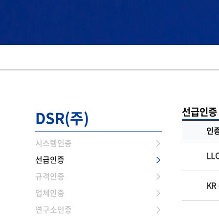
선급인증
DSR(주)
인
시스템인증
LL
선급인증
규격인증
KR
업체인증
연구소인증