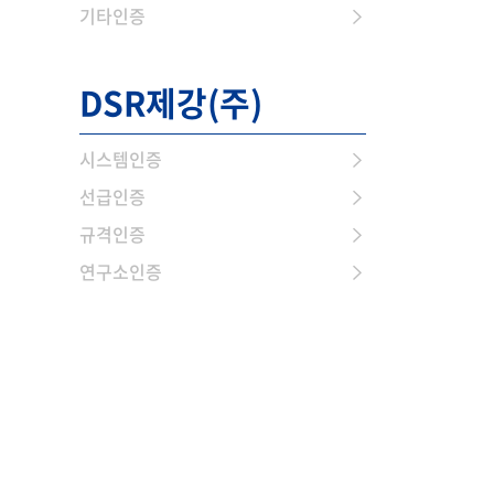
기타인증
DSR제강(주)
시스템인증
선급인증
규격인증
연구소인증