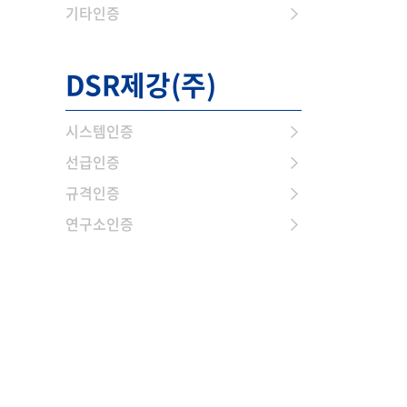
기타인증
DSR제강(주)
시스템인증
선급인증
규격인증
연구소인증