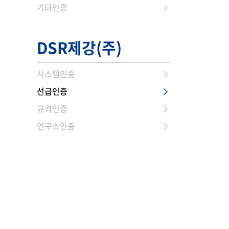
기타인증
DSR제강(주)
시스템인증
선급인증
규격인증
연구소인증